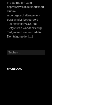
irre Betrug um Gold
https://www.zdf.de/sport/sport
studio-
reportage/schattenwelten-
paralympics-betrug-gold-
100.html#xtor=CS5-281
Tiefgreifend war der Betrug.
Tiefgreifend war und ist die
Demütigung der […]
Suchen
nach:
FACEBOOK