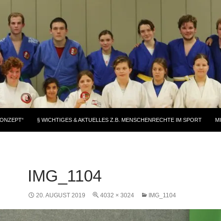
KONZEPT“
§ WICHTIGES & AKTUELLES Z.B. MENSCHENRECHTE IM SPORT
M
IMG_1104
20. AUGUST 2019
4032 × 3024
IMG_1104