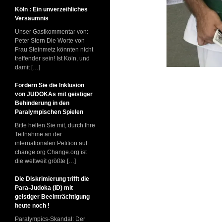
Köln : Ein unverzeihliches
Versäumnis
Unser Gastkommentar von:
Peter Stern Die Worte von
Frau Steinmetz könnten nicht
treffender sein! Ist Köln, und
damit […]
Fordern Sie die Inklusion
von JUDOKAs mit geistiger
Behinderung in den
Paralympischen Spielen
Bitte helfen Sie mit, durch Ihre
Teilnahme an der
internationalen Petition auf
change.org Change.org ist
die weltweit größte […]
Die Diskrimierung trifft die
Para-Judoka (ID) mit
geistiger Beeinträchtigung
heute noch !
Paralympics-Skandal: Der