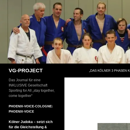
Zum
Inhalt
springen
Suchen
VG-PROJECT
„DAS KÖLNER 3 PHASEN 
Das Journal für eine
INKLUSIVE Gesellschaft
Sporting for All „stay together,
come together“
PHOENIX-VOICE-COLOGNE:
PHOENIX-VOICE
Kölner Judoka – setzt sich
für die Gleichstellung &