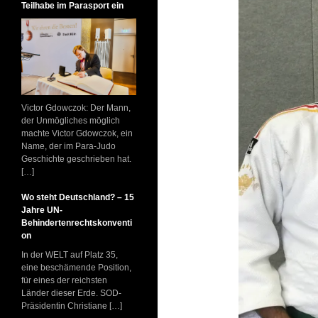
Teilhabe im Parasport ein
Victor Gdowczok: Der Mann,
der Unmögliches möglich
machte Victor Gdowczok, ein
Name, der im Para-Judo
Geschichte geschrieben hat.
[…]
Wo steht Deutschland? – 15
Jahre UN-
Behindertenrechtskonventi
on
In der WELT auf Platz 35,
eine beschämende Position,
für eines der reichsten
Länder dieser Erde. SOD-
Präsidentin Christiane […]