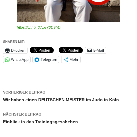
https://chng.it/dvkjY6D9hD
SHAREN MIT:
Drucken
E-Mail
WhatsApp
Telegram
Mehr
Beitragsnavigation
VORHERIGER BEITRAG
Wir haben einen DEUTSCHEN MEISTER im Judo in Köln
NÄCHSTER BEITRAG
Einblick in das Trainingsgeschehen