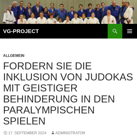
Zum
Inhalt
springen
Suchen
VG-PROJECT
PRIMÄR
MENÜ
ALLGEMEIN
FORDERN SIE DIE
INKLUSION VON JUDOKAS
MIT GEISTIGER
BEHINDERUNG IN DEN
PARALYMPISCHEN
SPIELEN
17. SEPTEMBER 2024
ADMINISTRATOR