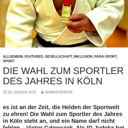
ALLGEMEIN
,
FEATURED
,
GESELLSCHAFT
,
INKLUSION
,
PARA-SPORT
,
SPORT
DIE WAHL ZUM SPORTLER
DES JAHRES IN KÖLN
28. JANUAR 2025
ADMINISTRATOR
es ist an der Zeit, die Helden der Sportwelt
zu ehren! Die Wahl zum Sportler des Jahres
in Köln steht an, und ein Name darf nicht
fehlen – Victor Gdowczok. Als ID-Judoka hat