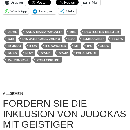
Drucken
E-Mail
WhatsApp
Telegram
Mehr
2.DAN
ANNA-MARIA WAGNER
DBS
DEUTSCHER MEISTER
DJB
DR. WOLFGANG JANKO
EJU
F.J.BEUCHER
FLORA
ID-JUDO
IFON
IFON.WORLD
IJF
IPC
JUDO
KÖLN
NRW
NWDK
NWJV
PARA-SPORT
VG-PROJECT
WELTMEISTER
ALLGEMEIN
FORDERN SIE DIE
INKLUSION VON JUDOKAS
MIT GEISTIGER