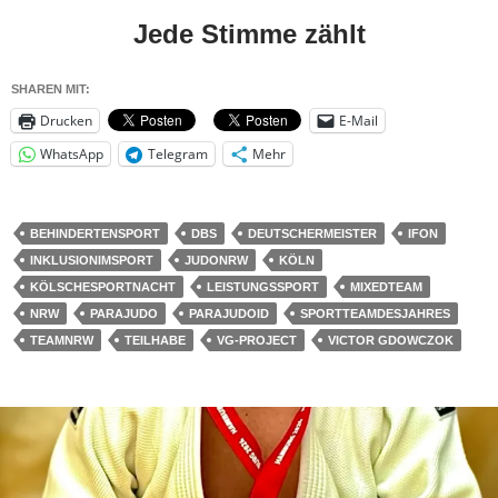
Jede Stimme zählt
SHAREN MIT:
Drucken
E-Mail
WhatsApp
Telegram
Mehr
BEHINDERTENSPORT
DBS
DEUTSCHERMEISTER
IFON
INKLUSIONIMSPORT
JUDONRW
KÖLN
KÖLSCHESPORTNACHT
LEISTUNGSSPORT
MIXEDTEAM
NRW
PARAJUDO
PARAJUDOID
SPORTTEAMDESJAHRES
TEAMNRW
TEILHABE
VG-PROJECT
VICTOR GDOWCZOK