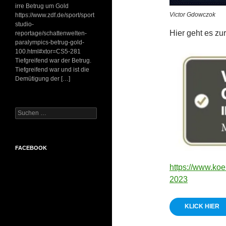
irre Betrug um Gold
Victor Gdowczok
https://www.zdf.de/sport/sport
studio-
Hier geht es zu
reportage/schattenwelten-
paralympics-betrug-gold-
100.html#xtor=CS5-281
Tiefgreifend war der Betrug.
Tiefgreifend war und ist die
Demütigung der […]
Suchen
nach:
FACEBOOK
https://www.koe
2023
KLICK HIER