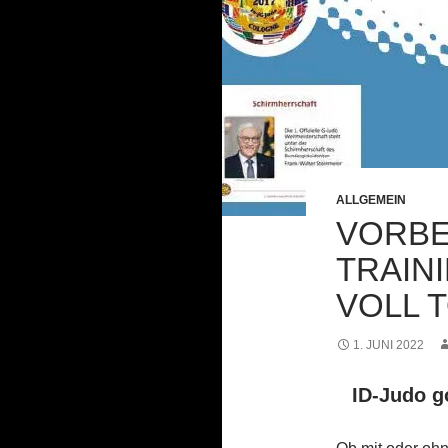
ALLGEMEIN
VORBE
TRAIN
VOLL 
1. JUNI 2022
ID-Judo g