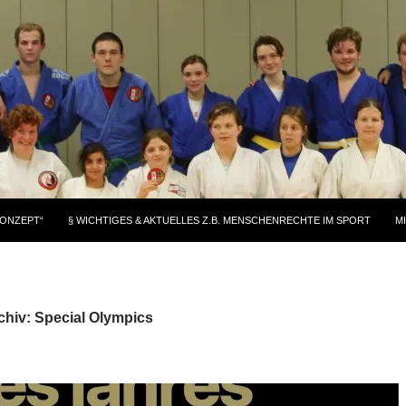
KONZEPT“
§ WICHTIGES & AKTUELLES Z.B. MENSCHENRECHTE IM SPORT
M
chiv: Special Olympics