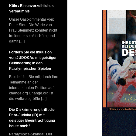
Köln : Ein unverzeihliches
Versäumnis
Unser Gastkommentar von:
Peter Stern Die Worte von
Frau Steinmetz könnten nicht
treffender sein! Ist Köln, und
damit […]
Fordern Sie die Inklusion
von JUDOKAs mit geistiger
Behinderung in den
Paralympischen Spielen
Bitte helfen Sie mit, durch Ihre
Teilnahme an der
internationalen Petition auf
change.org Change.org ist
die weltweit größte […]
Die Diskrimierung trifft die
Para-Judoka (ID) mit
geistiger Beeinträchtigung
heute noch !
Paralympics-Skandal: Der