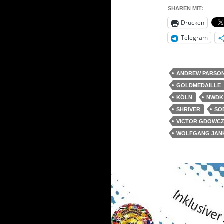
SHAREN MIT:
Drucken
Telegram
ANDREW PARSO
GOLDMEDAILLE
KÖLN
NWDK
SHRIVER
SO
VICTOR GDOWC
WOLFGANG JAN