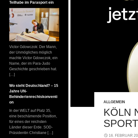
Teilhabe im Parasport ein
Victor Gdowczok: Der Mann,
der Unmögliches möglich
machte Victor Gdowczok, ein
Name, der im Para-Judo
Geschichte geschrieben hat.
[…]
Wo steht Deutschland? – 15
Jahre UN-
Behindertenrechtskonventi
ALLGEMEIN
on
KÖLN 
In der WELT auf Platz 35,
eine beschämende Position,
SPORT
für eines der reichsten
Länder dieser Erde. SOD-
Präsidentin Christiane […]
16. FEBRUAR 2