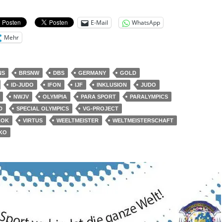
E-Mail
WhatsApp
Mehr
NS
BRSNW
DBS
GERMANY
GOLD
ID-JUDO
IFON
IJF
INKLUSION
JUDO
NWJV
OLYMPIA
PARA SPORT
PARALYMPICS
D
SPECIAL OLYMPICS
VG-PROJECT
ZOK
VIRTUS
WEELTMEISTER
WELTMEISTERSCHAFT
KO