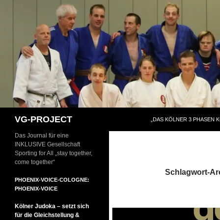
Zum
Inhalt
springen
Suchen
VG-PROJECT
„DAS KÖLNER 3 PHASEN 
Das Journal für eine
INKLUSIVE Gesellschaft
Sporting for All „stay together,
come together“
Schlagwort-Ar
PHOENIX-VOICE-COLOGNE:
PHOENIX-VOICE
Kölner Judoka – setzt sich
für die Gleichstellung &