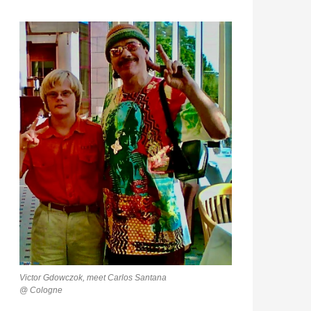
Victor Gdowczok, meet Carlos Santana
@ Cologne