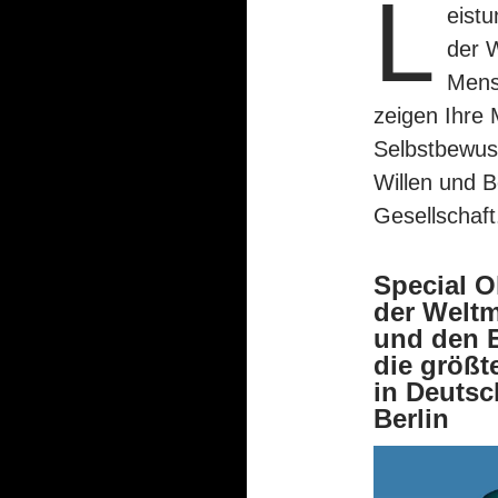
L
eist
der 
Mens
zeigen Ihre 
Selbstbewuss
Willen und 
Gesellschaft
Special 
der Weltm
und den E
die größt
in Deutsc
Berlin