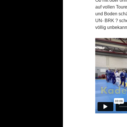
Ob mit oder ohn
auf vollen Tour
und Boden schä
UN- BRK ? sche
völlig unbekan