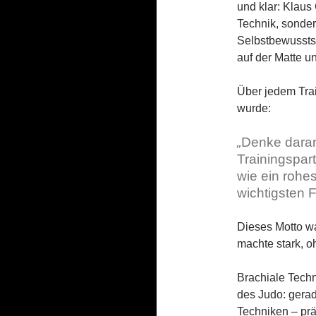
und klar: Klaus 
Technik, sonder
Selbstbewusstse
auf der Matte u
Über jedem Trai
wurde:
„
Denke daran,
Trainingspar
wie ein rohes
wichtigsten 
Dieses Motto wa
machte stark, o
Brachiale Tech
des Judo: gerad
Techniken – präz