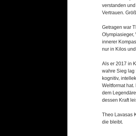
verstanden und b
Vertrauen. Grö
Getragen war Th
Olympiasieger, 
innerer Kompass
nur in Kilos un
Als er 2017 in 
wahre Sieg lag t
kognitiv, intell
Weltformat hat.
dem Legendäre
dessen Kraft le
Theo Lavasas Kö
die bleibt.