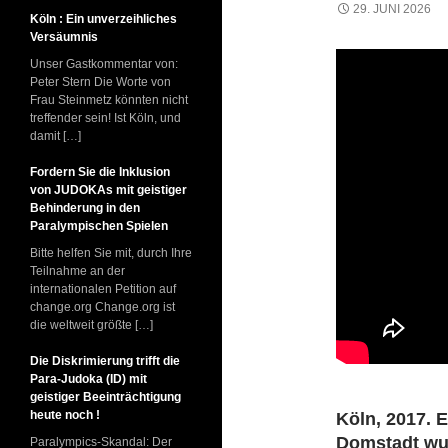
29. JUNI 2026
Köln : Ein unverzeihliches
Versäumnis
Unser Gastkommentar von:
Peter Stern Die Worte von
Frau Steinmetz könnten nicht
treffender sein! Ist Köln, und
damit […]
Fordern Sie die Inklusion
von JUDOKAs mit geistiger
Behinderung in den
Paralympischen Spielen
Bitte helfen Sie mit, durch Ihre
Teilnahme an der
internationalen Petition auf
change.org Change.org ist
die weltweit größte […]
Die Diskrimierung trifft die
Para-Judoka (ID) mit
geistiger Beeinträchtigung
heute noch !
Köln, 2017. E
Domstadt wur
Paralympics-Skandal: Der