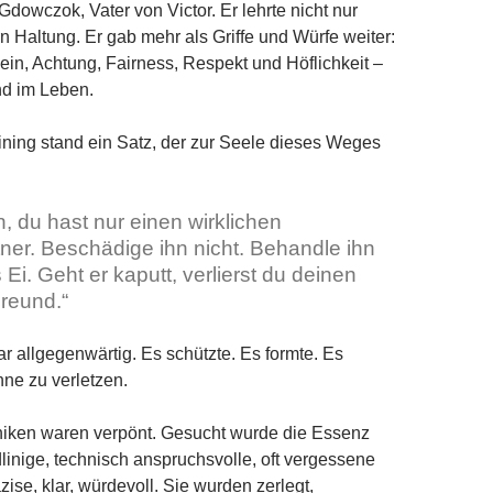
Gdowczok, Vater von Victor. Er lehrte nicht nur
n Haltung. Er gab mehr als Griffe und Würfe weiter:
in, Achtung, Fairness, Respekt und Höflichkeit –
nd im Leben.
ning stand ein Satz, der zur Seele dieses Weges
 du hast nur einen wirklichen
tner. Beschädige ihn nicht. Behandle ihn
 Ei. Geht er kaputt, verlierst du deinen
Freund.“
r allgegenwärtig. Es schützte. Es formte. Es
hne zu verletzen.
niken waren verpönt. Gesucht wurde die Essenz
linige, technisch anspruchsvolle, oft vergessene
ise, klar, würdevoll. Sie wurden zerlegt,