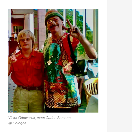
Victor Gdowczok, meet Carlos Santana
@ Cologne