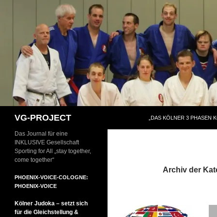
Zum
Inhalt
springen
Suchen
VG-PROJECT
„DAS KÖLNER 3 PHASEN 
Das Journal für eine
INKLUSIVE Gesellschaft
Sporting for All „stay together,
come together“
Archiv der Kat
PHOENIX-VOICE-COLOGNE:
PHOENIX-VOICE
Kölner Judoka – setzt sich
für die Gleichstellung &