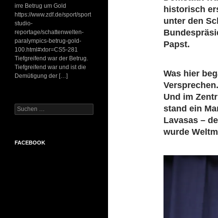
irre Betrug um Gold
historisch er
https://www.zdf.de/sport/sport
unter den Sc
studio-
Bundespräsi
reportage/schattenwelten-
paralympics-betrug-gold-
Papst.
100.html#xtor=CS5-281
Tiefgreifend war der Betrug.
Tiefgreifend war und ist die
Was hier beg
Demütigung der […]
Versprechen.
Und im Zentr
stand ein Ma
Suchen
nach:
Lavasas – de
wurde Weltm
FACEBOOK