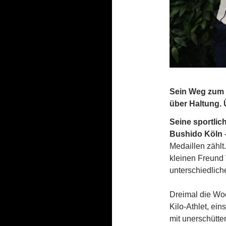
Sein Weg zum T
über Haltung. 
Seine sportli
Bushido Köln
Medaillen zählt.
kleinen Freund 
unterschiedlich
Dreimal die Wo
Kilo-Athlet, ei
mit unerschütter