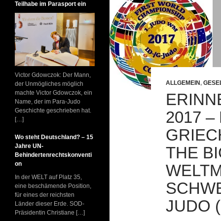
Teilhabe im Parasport ein
Victor Gdowczok: Der Mann,
ALLGEMEIN
,
GESE
der Unmögliches möglich
machte Victor Gdowczok, ein
ERINN
Name, der im Para-Judo
Geschichte geschrieben hat.
2017 
[…]
GRIEC
Wo steht Deutschland? – 15
Jahre UN-
THE B
Behindertenrechtskonventi
on
WELTM
In der WELT auf Platz 35,
SCHWE
eine beschämende Position,
für eines der reichsten
JUDO (
Länder dieser Erde. SOD-
Präsidentin Christiane […]