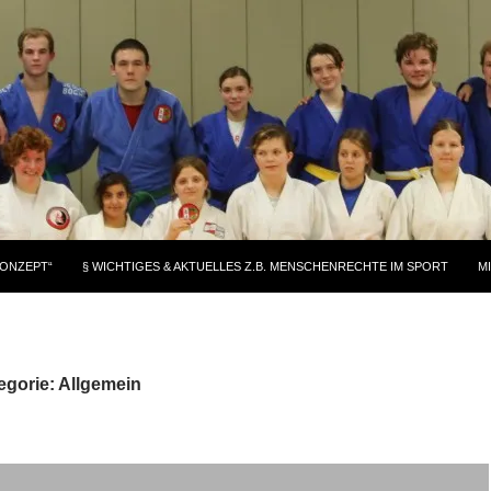
KONZEPT“
§ WICHTIGES & AKTUELLES Z.B. MENSCHENRECHTE IM SPORT
M
egorie: Allgemein