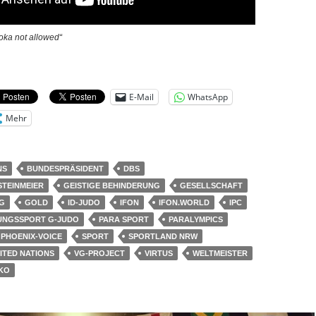
oka not allowed“
E-Mail
WhatsApp
Mehr
NS
BUNDESPRÄSIDENT
DBS
STEINMEIER
GEISTIGE BEHINDERUNG
GESELLSCHAFT
G
GOLD
ID-JUDO
IFON
IFON.WORLD
IPC
UNGSSPORT G-JUDO
PARA SPORT
PARALYMPICS
PHOENIX-VOICE
SPORT
SPORTLAND NRW
ITED NATIONS
VG-PROJECT
VIRTUS
WELTMEISTER
KO