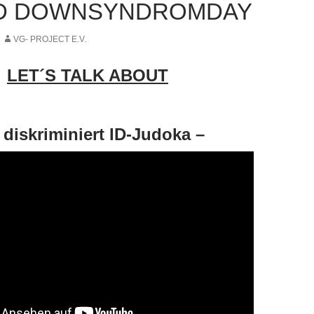
D DOWNSYNDROMDAY
VG- PROJECT E.V.
LET´S TALK ABOUT
 diskriminiert ID-Judoka –