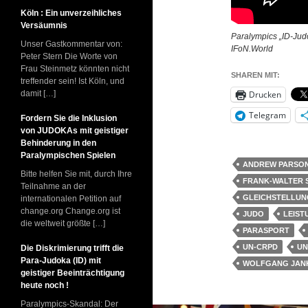
Köln : Ein unverzeihliches
Versäumnis
Paralympics „ID-Jud
Unser Gastkommentar von:
IFoN.World
Peter Stern Die Worte von
Frau Steinmetz könnten nicht
SHAREN MIT:
treffender sein! Ist Köln, und
Drucken
damit […]
Telegram
Fordern Sie die Inklusion
von JUDOKAs mit geistiger
Behinderung in den
Paralympischen Spielen
ANDREW PARSO
Bitte helfen Sie mit, durch Ihre
FRANK-WALTER 
Teilnahme an der
GLEICHSTELLUN
internationalen Petition auf
change.org Change.org ist
JUDO
LEIST
die weltweit größte […]
PARASPORT
UN-CRPD
UN
Die Diskrimierung trifft die
Para-Judoka (ID) mit
WOLFGANG JAN
geistiger Beeinträchtigung
heute noch !
Paralympics-Skandal: Der