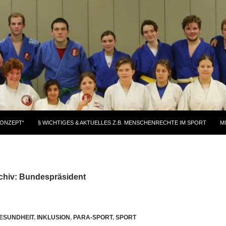
KONZEPT“
§ WICHTIGES & AKTUELLES Z.B. MENSCHENRECHTE IM SPORT
M
chiv: Bundespräsident
ESUNDHEIT
,
INKLUSION
,
PARA-SPORT
,
SPORT