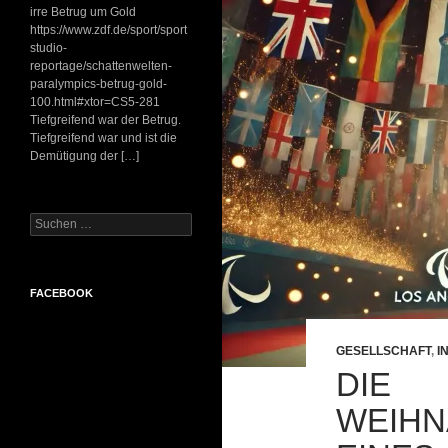
irre Betrug um Gold
https://www.zdf.de/sport/sport
studio-
reportage/schattenwelten-
paralympics-betrug-gold-
100.html#xtor=CS5-281
Tiefgreifend war der Betrug.
Tiefgreifend war und ist die
Demütigung der […]
Suchen
nach:
FACEBOOK
GESELLSCHAFT
,
I
DIE
WEIHN