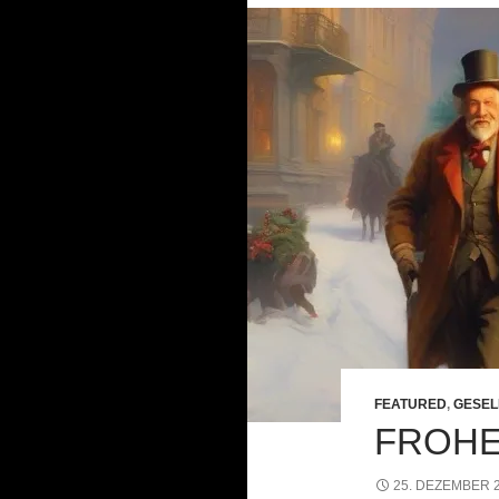
FEATURED
,
GESEL
FROHE
25. DEZEMBER 