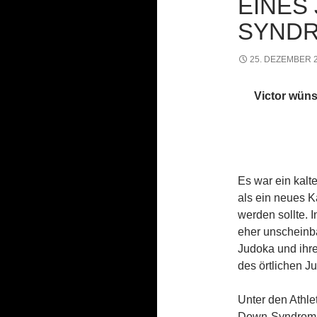
EINES
SYND
25. DEZEMBER 
Victor wüns
Es war ein kalt
als ein neues K
werden sollte. 
eher unscheinba
Judoka und ihr
des örtlichen J
Unter den Athle
Down-Syndrom, d