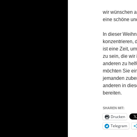
wir wünschen al
eine schöne und
In dieser Weihna
konzentrieren, 
ist eine Zeit, 
zu sein, die wi
anderen zu helf
möchten Sie ein
jemanden zubere
anderen in dies
bereiten.
SHAREN MIT:
Drucken
Telegram