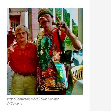
Victor Gdowczok, meet Carlos Santana
@ Cologne