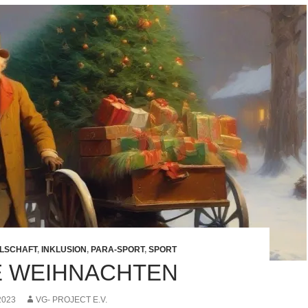
LSCHAFT
,
INKLUSION
,
PARA-SPORT
,
SPORT
 WEIHNACHTEN
2023
VG- PROJECT E.V.