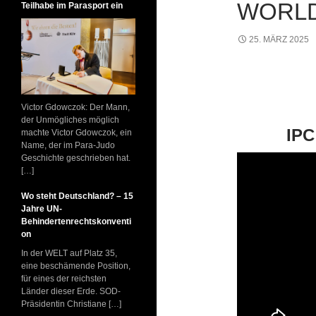
WORL
Teilhabe im Parasport ein
25. MÄRZ 2025
Victor Gdowczok: Der Mann,
der Unmögliches möglich
IPC
machte Victor Gdowczok, ein
Name, der im Para-Judo
Geschichte geschrieben hat.
[…]
Wo steht Deutschland? – 15
Jahre UN-
Behindertenrechtskonventi
on
In der WELT auf Platz 35,
eine beschämende Position,
für eines der reichsten
Länder dieser Erde. SOD-
Präsidentin Christiane […]