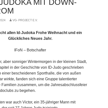
 JUDOKA MIT DOWN-
ROM
2024
VG- PROJECT E.V.
cht allen Id-Judoka Frohe Weihnacht und ein
Glückliches Neues Jahr.
IFoN – Botschafter
er, aber sonniger Wintermorgen in der kleinen Stadt,
apitel in der Geschichte von ID-Judo geschrieben
In einer bescheidenen Sporthalle, die von außen
r wirkte, fanden sich eine Gruppe talentierter
e Familien zusammen, um die Jahresabschlussfeier
udoclubs zu begehen.
ten war auch Victor, ein 35-jähriger Mann mit
er seit 27 Jahren Judo trainierte