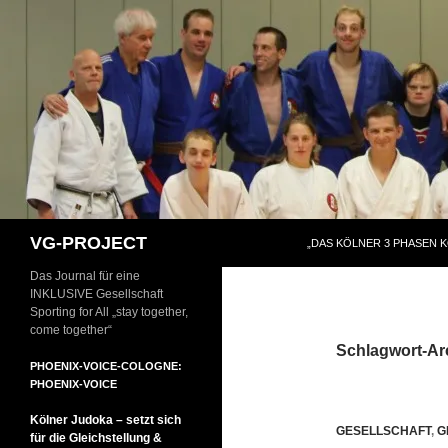
Zum
Inhalt
springen
Suchen
VG-PROJECT
„DAS KÖLNER 3 PHASEN 
Das Journal für eine
INKLUSIVE Gesellschaft
Sporting for All „stay together,
come together“
Schlagwort-Ar
PHOENIX-VOICE-COLOGNE:
PHOENIX-VOICE
Kölner Judoka – setzt sich
GESELLSCHAFT
,
G
für die Gleichstellung &