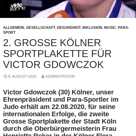
ALLGEMEIN
,
GESELLSCHAFT
,
GESUNDHEIT
,
INKLUSION
,
MUSIC
,
PARA-
SPORT
2. GROSSE KÖLNER
SPORTPLAKETTE FÜR
VICTOR GDOWCZOK
9. AUGUST 2020
ADMINISTRATOR
Victor Gdowczok (30) Kölner, unser
Ehrenpräsident und Para-Sportler im
Judo erhält am 22.08.2020, für seine
internationalen Erfolge, die zweite
Grosse Sportplakette der Stadt Köln
durch die Oberbürgermeisterin Frau
Henriette Reker in der Kölner Flora