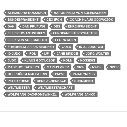
ALEXANDRA ROSSBACH
BARON FELIX VON SOLEMACHEN
BUNDESPRÄSIDENT
CEO IFON
COACH KLAUS GDOWCZOK
DAN
DAN PRÜFUNG
DBS
EHRENPRÄSIDENT
ELFI SCHO-ANTWERPES
EUROPAMEISTERSCHAFTEN
FELIX VON SOLEMACHER
FLORA KÖLN
FRIEDHELM JULIUS BEUCHER
GOLD
ID-/G-JUDO WM
ID-JUDO
IFON
IJF
JANE BRIDGE
JÖRG WOLTER
JUDO
KLAUS GDOWCZOK
KÖLN
KOSSISKI
MADY HOLTACKERS
MARIUS VIZER
NRW
NWDK
NWJV
OBERBÜRGERMEISTERIN
PAPST
PARALYMPICS
PETER FRESE
RENE ACHENBACH
STEINMEIER
WELTMEISTER
WELTMEISTERSCHAFT
WOLFGANG DAX-ROMSWINKEL
WOLFGANG JANKO