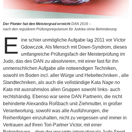
Der Pionier hat den Meistergrad erreicht
DAN 2016 –
nach den regulärem Prüfungsregularium für Judoka ohne Behinderung
E
ine schier unmögliche Aufgabe lag 2011 vor Victor
Gdowczok. Als Mensch mit Down-Syndrom, dieses
umfangreiche Prüfungsfach der Meisterprüfung im
Judo, das des DAN zu absolvieren, mit einer fast für ihn
unmenschlichen Aufgabe alle notwendigen Techniken,
sowohl im Boden incl. aller Würge und Hebeltechniken , alle
Standtechniken, als auch die vollständige Kata
Nage no
Kata
mit ausnahmslos allen Gruppen sowohl links- auch
rechtshändig. Ebenso war seine DAN Partnerin, die nicht
behinderte Alexandra Roßbach und Ziehmutter, in großer
Verantwortung, sowohl was alle Ausführungen, die
Reihenfolgen einzuhalten, nicht zu vergessen und immer in
Vertrauen auf Ihren Tori-Partner Victor, mit einer
Behinderung – dem der gesamte internationale Judo Sport