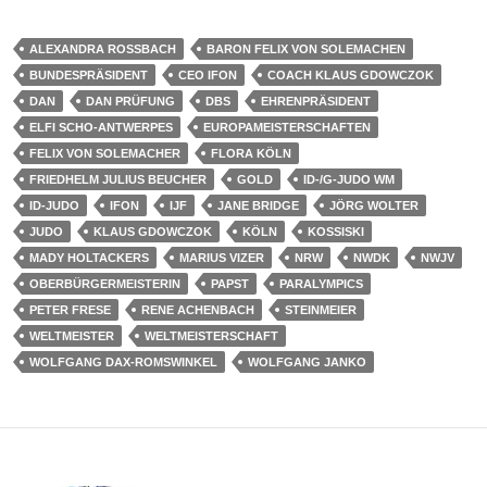
ALEXANDRA ROSSBACH
BARON FELIX VON SOLEMACHEN
BUNDESPRÄSIDENT
CEO IFON
COACH KLAUS GDOWCZOK
DAN
DAN PRÜFUNG
DBS
EHRENPRÄSIDENT
ELFI SCHO-ANTWERPES
EUROPAMEISTERSCHAFTEN
FELIX VON SOLEMACHER
FLORA KÖLN
FRIEDHELM JULIUS BEUCHER
GOLD
ID-/G-JUDO WM
ID-JUDO
IFON
IJF
JANE BRIDGE
JÖRG WOLTER
JUDO
KLAUS GDOWCZOK
KÖLN
KOSSISKI
MADY HOLTACKERS
MARIUS VIZER
NRW
NWDK
NWJV
OBERBÜRGERMEISTERIN
PAPST
PARALYMPICS
PETER FRESE
RENE ACHENBACH
STEINMEIER
WELTMEISTER
WELTMEISTERSCHAFT
WOLFGANG DAX-ROMSWINKEL
WOLFGANG JANKO