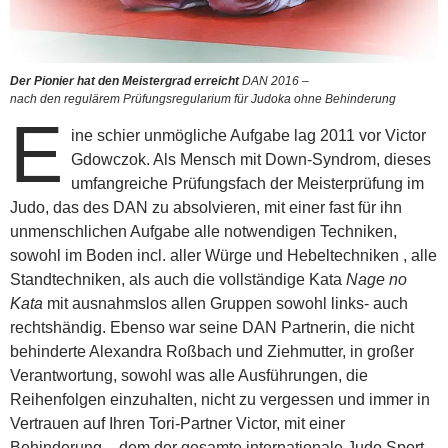
Der Pionier hat den Meistergrad erreicht
DAN 2016 –
nach den regulärem Prüfungsregularium für Judoka ohne Behinderung
E
ine schier unmögliche Aufgabe lag 2011 vor Victor
Gdowczok. Als Mensch mit Down-Syndrom, dieses
umfangreiche Prüfungsfach der Meisterprüfung im
Judo, das des DAN zu absolvieren, mit einer fast für ihn
unmenschlichen Aufgabe alle notwendigen Techniken,
sowohl im Boden incl. aller Würge und Hebeltechniken , alle
Standtechniken, als auch die vollständige Kata
Nage no
Kata
mit ausnahmslos allen Gruppen sowohl links- auch
rechtshändig. Ebenso war seine DAN Partnerin, die nicht
behinderte Alexandra Roßbach und Ziehmutter, in großer
Verantwortung, sowohl was alle Ausführungen, die
Reihenfolgen einzuhalten, nicht zu vergessen und immer in
Vertrauen auf Ihren Tori-Partner Victor, mit einer
Behinderung – dem der gesamte internationale Judo Sport