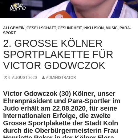
ALLGEMEIN
,
GESELLSCHAFT
,
GESUNDHEIT
,
INKLUSION
,
MUSIC
,
PARA-
SPORT
2. GROSSE KÖLNER
SPORTPLAKETTE FÜR
VICTOR GDOWCZOK
9. AUGUST 2020
ADMINISTRATOR
Victor Gdowczok (30) Kölner, unser
Ehrenpräsident und Para-Sportler im
Judo erhält am 22.08.2020, für seine
internationalen Erfolge, die zweite
Grosse Sportplakette der Stadt Köln
durch die Oberbürgermeisterin Frau
Henriette Reker in der Kölner Flora