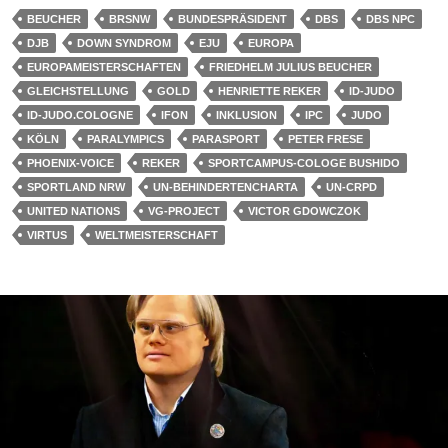
BEUCHER
BRSNW
BUNDESPRÄSIDENT
DBS
DBS NPC
DJB
DOWN SYNDROM
EJU
EUROPA
EUROPAMEISTERSCHAFTEN
FRIEDHELM JULIUS BEUCHER
GLEICHSTELLUNG
GOLD
HENRIETTE REKER
ID-JUDO
ID-JUDO.COLOGNE
IFON
INKLUSION
IPC
JUDO
KÖLN
PARALYMPICS
PARASPORT
PETER FRESE
PHOENIX-VOICE
REKER
SPORTCAMPUS-COLOGE BUSHIDO
SPORTLAND NRW
UN-BEHINDERTENCHARTA
UN-CRPD
UNITED NATIONS
VG-PROJECT
VICTOR GDOWCZOK
VIRTUS
WELTMEISTERSCHAFT