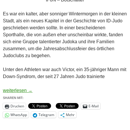
Es war ein kalter, aber sonniger Wintermorgen in der kleinen
Stadt, als ein neues Kapitel in der Geschichte von ID-Judo
geschrieben werden sollte. In einer bescheidenen
Sporthalle, die von außen eher unscheinbar wirkte, fanden
sich eine Gruppe talentierter Judoka und ihre Familien
zusammen, um die Jahresabschlussfeier des örtlichen
Judoclubs zu begehen.
Unter den Athleten war auch Victor, ein 35-jähriger Mann mit
Down-Syndrom, der seit 27 Jahren Judo trainierte
Die Weihnachtsgeschichte eines Judoka mit Down-Syndrom
weiterlesen
→
SHAREN MIT:
Drucken
E-Mail
WhatsApp
Telegram
Mehr