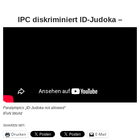
IPC diskriminiert ID-Judoka –
Paralympics „ID-Judoka not allowed“
IFoN.World
SHAREN MIT:
Drucken
E-Mail