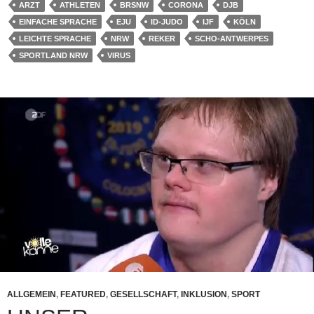
ARZT
ATHLETEN
BRSNW
CORONA
DJB
EINFACHE SPRACHE
EJU
ID-JUDO
IJF
KÖLN
LEICHTE SPRACHE
NRW
REKER
SCHO-ANTWERPES
SPORTLAND NRW
VIRUS
ALLGEMEIN
,
FEATURED
,
GESELLSCHAFT
,
INKLUSION
,
SPORT