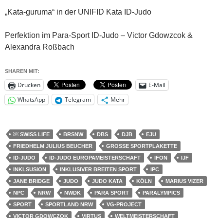
„Kata-guruma“ in der UNIFID Kata ID-Judo
Perfektion im Para-Sport ID-Judo – Victor Gdowzcok &
Alexandra Roßbach
SHAREN MIT:
Drucken
E-Mail
WhatsApp
Telegram
Mehr
￼ SWISS LIFE
BRSNW
DBS
DJB
EJU
FRIEDHELM JULIUS BEUCHER
GROSSE SPORTPLAKETTE
ID-JUDO
ID-JUDO EUROPAMEISTERSCHAFT
IFON
IJF
INKLSUSION
INKLUSIVER BREITEN SPORT
IPC
JANE BRIDGE
JUDO
JUDO KATA
KÖLN
MARIUS VIZER
NPC
NRW
NWDK
PARA SPORT
PARALYMPICS
SPORT
SPORTLAND NRW
VG-PROJECT
VICTOR GDOWCZOK
VIRTUS
WELTMEISTERSCHAFT