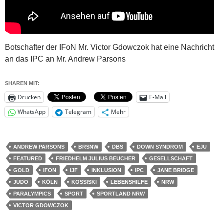
Botschafter der IFoN Mr. Victor Gdowczok hat eine Nachricht
an das IPC an Mr. Andrew Parsons
SHAREN MIT:
Drucken
E-Mail
WhatsApp
Telegram
Mehr
ANDREW PARSONS
BRSNW
DBS
DOWN SYNDROM
EJU
FEATURED
FRIEDHELM JULIUS BEUCHER
GESELLSCHAFT
GOLD
IFON
IJF
INKLUSION
IPC
JANE BRIDGE
JUDO
KÖLN
KOSSISKI
LEBENSHILFE
NRW
PARALYMPICS
SPORT
SPORTLAND NRW
VICTOR GDOWCZOK