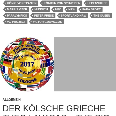
KÖNIG VON SPANIEN
KÖNIGIN VON SCHWEDEN
LEBENSHILFE
MARIUS VIZER
MÜNNICH
NPC
NRW
PARA SPORT
PARALYMPICS
PETER FRESE
SPORTLAND NRW
THE QUEEN
VG-PROJECT
VICTOR GDOWCZOK
ALLGEMEIN
DER KÖLSCHE GRIECHE