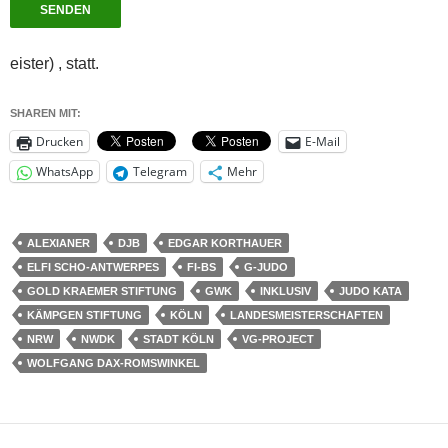
SENDEN
eister) , statt.
SHAREN MIT:
Drucken
E-Mail
WhatsApp
Telegram
Mehr
ALEXIANER
DJB
EDGAR KORTHAUER
ELFI SCHO-ANTWERPES
FI-BS
G-JUDO
GOLD KRAEMER STIFTUNG
GWK
INKLUSIV
JUDO KATA
KÄMPGEN STIFTUNG
KÖLN
LANDESMEISTERSCHAFTEN
NRW
NWDK
STADT KÖLN
VG-PROJECT
WOLFGANG DAX-ROMSWINKEL