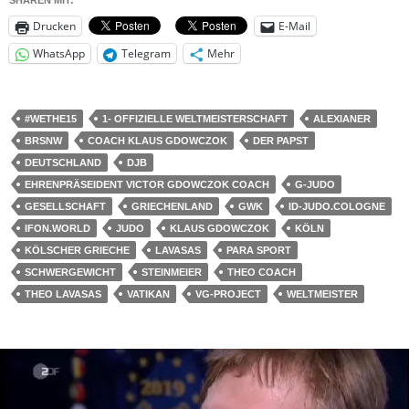
SHAREN MIT:
Drucken
E-Mail
WhatsApp
Telegram
Mehr
#WETHE15
1- OFFIZIELLE WELTMEISTERSCHAFT
ALEXIANER
BRSNW
COACH KLAUS GDOWCZOK
DER PAPST
DEUTSCHLAND
DJB
EHRENPRÄSEIDENT VICTOR GDOWCZOK COACH
G-JUDO
GESELLSCHAFT
GRIECHENLAND
GWK
ID-JUDO.COLOGNE
IFON.WORLD
JUDO
KLAUS GDOWCZOK
KÖLN
KÖLSCHER GRIECHE
LAVASAS
PARA SPORT
SCHWERGEWICHT
STEINMEIER
THEO COACH
THEO LAVASAS
VATIKAN
VG-PROJECT
WELTMEISTER