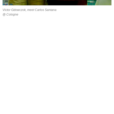
Victor Gdowczok, meet Carlos Santana
@ Cologne