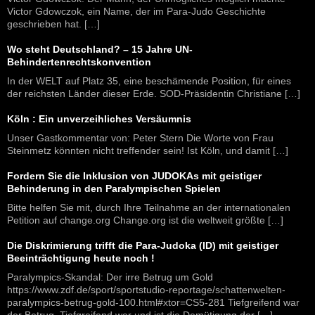
Victor Gdowczok, ein Name, der im Para-Judo Geschichte
geschrieben hat. […]
Wo steht Deutschland? – 15 Jahre UN-
Behindertenrechtskonvention
In der WELT auf Platz 35, eine beschämende Position, für eines
der reichsten Länder dieser Erde. SOD-Präsidentin Christiane […]
Köln : Ein unverzeihliches Versäumnis
Unser Gastkommentar von: Peter Stern Die Worte von Frau
Steinmetz könnten nicht treffender sein! Ist Köln, und damit […]
Fordern Sie die Inklusion von JUDOKAs mit geistiger
Behinderung in den Paralympischen Spielen
Bitte helfen Sie mit, durch Ihre Teilnahme an der internationalen
Petition auf change.org Change.org ist die weltweit größte […]
Die Diskrimierung trifft die Para-Judoka (ID) mit geistiger
Beeinträchtigung heute noch !
Paralympics-Skandal: Der irre Betrug um Gold
https://www.zdf.de/sport/sportstudio-reportage/schattenwelten-
paralympics-betrug-gold-100.html#xtor=CS5-281 Tiefgreifend war