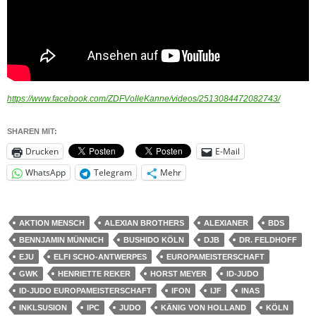
https://www.facebook.com/ZDFVolleKanne/videos/2513084472082743/
SHAREN MIT:
Drucken
E-Mail
WhatsApp
Telegram
Mehr
AKTION MENSCH
ALEXIAN BROTHERS
ALEXIANER
BDS
BENNJAMIN MÜNNICH
BUSHIDO KÖLN
DJB
DR. FELDHOFF
EJU
ELFI SCHO-ANTWERPES
EUROPAMEISTERSCHAFT
GWK
HENRIETTE REKER
HORST MEYER
ID-JUDO
ID-JUDO EUROPAMEISTERSCHAFT
IFON
IJF
INAS
INKLSUSION
IPC
JUDO
KÄNIG VON HOLLAND
KÖLN