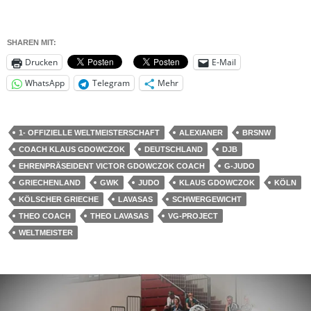
SHAREN MIT:
Drucken
E-Mail
WhatsApp
Telegram
Mehr
1- OFFIZIELLE WELTMEISTERSCHAFT
ALEXIANER
BRSNW
COACH KLAUS GDOWCZOK
DEUTSCHLAND
DJB
EHRENPRÄSEIDENT VICTOR GDOWCZOK COACH
G-JUDO
GRIECHENLAND
GWK
JUDO
KLAUS GDOWCZOK
KÖLN
KÖLSCHER GRIECHE
LAVASAS
SCHWERGEWICHT
THEO COACH
THEO LAVASAS
VG-PROJECT
WELTMEISTER