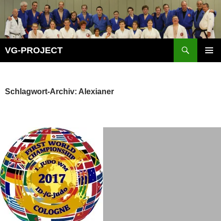
Zum
Inhalt
springen
Suchen
VG-PROJECT
PRIMÄR
MENÜ
Schlagwort-Archiv: Alexianer