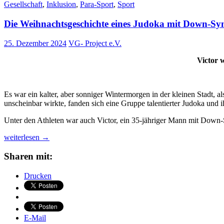
Gesellschaft
,
Inklusion
,
Para-Sport
,
Sport
Die Weihnachtsgeschichte eines Judoka mit Down-S
25. Dezember 2024
VG- Project e.V.
Victor 
Es war ein kalter, aber sonniger Wintermorgen in der kleinen Stadt, a
unscheinbar wirkte, fanden sich eine Gruppe talentierter Judoka und 
Unter den Athleten war auch Victor, ein 35-jähriger Mann mit Down-S
Die
weiterlesen
→
Weihnachtsgeschichte
eines
Sharen mit:
Judoka
mit
Drucken
Down-
Syndrom
E-Mail