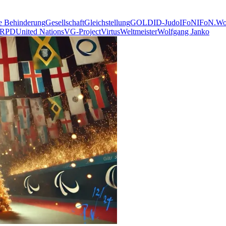
ge Behinderung
Gesellschaft
Gleichstellung
GOLD
ID-Judo
IFoN
IFoN.Wo
CRPD
United Nations
VG-Project
Virtus
Weltmeister
Wolfgang Janko