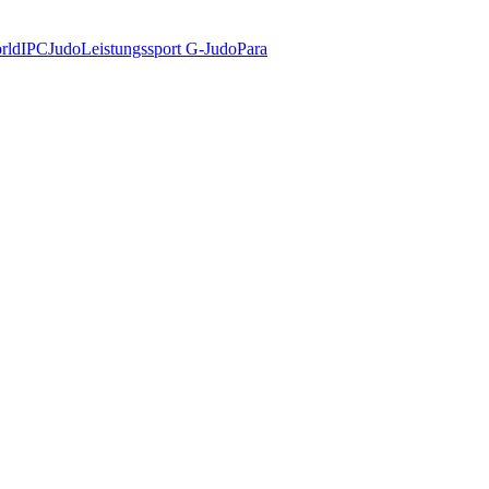
rld
IPC
Judo
Leistungssport G-Judo
Para