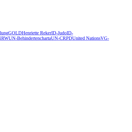
llung
GOLD
Henriette Reker
ID-Judo
ID-
 NRW
UN-Behindertencharta
UN-CRPD
United Nations
VG-