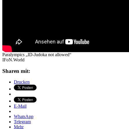
Paralympics „ID-Judoka not allowed“
IFoN.World
Sharen mit:
Drucken
E-Mail
WhatsApp
Telegram
Mehr