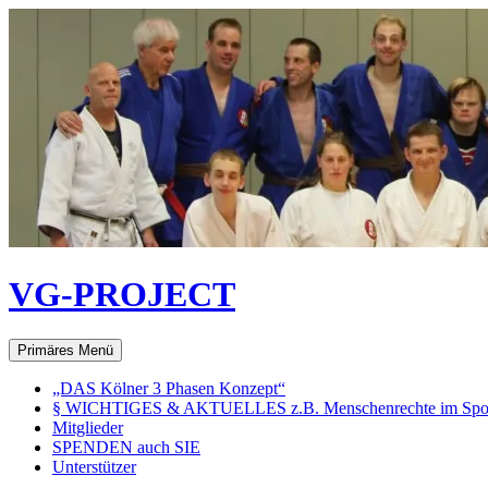
Zum
Inhalt
springen
VG-PROJECT
Suchen
Primäres Menü
„DAS Kölner 3 Phasen Konzept“
§ WICHTIGES & AKTUELLES z.B. Menschenrechte im Spo
Mitglieder
SPENDEN auch SIE
Unterstützer