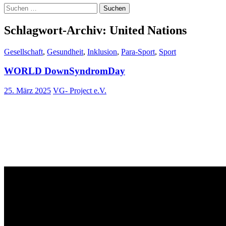
Suchen
nach:
Schlagwort-Archiv: United Nations
Gesellschaft
,
Gesundheit
,
Inklusion
,
Para-Sport
,
Sport
WORLD DownSyndromDay
25. März 2025
VG- Project e.V.