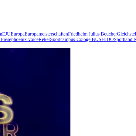
m
EJU
Europa
Europameisterschaften
Friedhelm Julius Beucher
Gleichste
 Frese
phoenix-voice
Reker
Sportcampus-Cologe BUSHIDO
Sportland