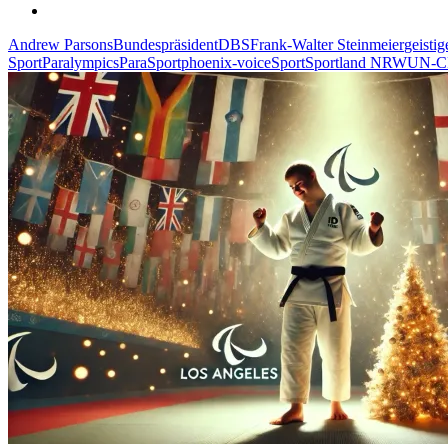
Andrew Parsons
Bundespräsident
DBS
Frank-Walter Steinmeier
geisti
Sport
Paralympics
ParaSport
phoenix-voice
Sport
Sportland NRW
UN-