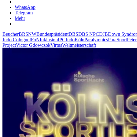
WhatsApp
Telegram
Mehr
Beucher
BRSNW
Bundespräsident
DBS
DBS NPC
DJB
Down Syndro
Judo.Cologne
IFoN
Inklusion
IPC
Judo
Köln
Paralympics
ParaSport
Peter
Project
Victor Gdowczok
Virtus
Weltmeisterschaft