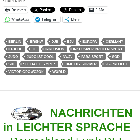
SHAREN MIT:
Drucken
E-Mail
WhatsApp
Telegram
Mehr
BERLIN
BRSNW
DJB
EJU
EUROPA
GERMANY
ID-JUDO
IJF
INKLUSION
INKLUSIVER BREITEN SPORT
JUDO
JUDO IST COOL
NWJV
PARA SPORT
SOD
SOI
SPECIAL OLYMPICS
TIMOTHY SHRIVER
VG-PROJECT
VICTOR GDOWCZOK
WORLD
NACHRICHTEN
in LEICHTER SPRACHE