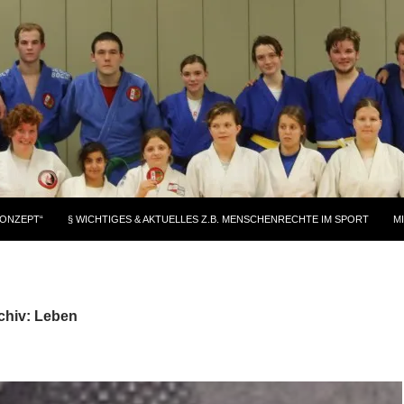
KONZEPT“
§ WICHTIGES & AKTUELLES Z.B. MENSCHENRECHTE IM SPORT
M
chiv: Leben