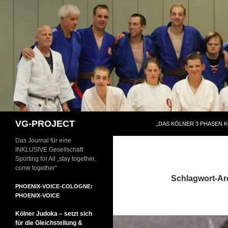
Zum
Inhalt
springen
Suchen
VG-PROJECT
„DAS KÖLNER 3 PHASEN 
Das Journal für eine
INKLUSIVE Gesellschaft
Sporting for All „stay together,
come together“
Schlagwort-Ar
PHOENIX-VOICE-COLOGNE:
PHOENIX-VOICE
Kölner Judoka – setzt sich
für die Gleichstellung &