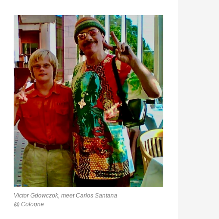
Victor Gdowczok, meet Carlos Santana
@ Cologne