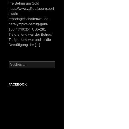
irre Betrug um Gold
https://www.zdf.de/sport/sport
studio-
reportage/schattenwelten-
paralympics-betrug-gold-
100.html#xtor=CS5-281
Tiefgreifend war der Betrug.
Tiefgreifend war und ist die
Demütigung der […]
Suchen
nach:
FACEBOOK