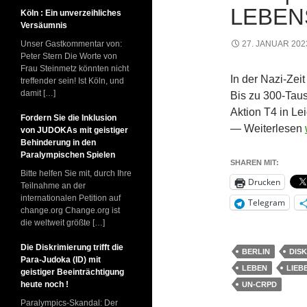
LEBENS
Köln : Ein unverzeihliches
Versäumnis
Unser Gastkommentar von:
27. JANUAR 202
Peter Stern Die Worte von
Frau Steinmetz könnten nicht
In der Nazi-Zei
treffender sein! Ist Köln, und
damit […]
Bis zu 300-Taus
Aktion T4 in Le
Fordern Sie die Inklusion
— Weiterlesen
von JUDOKAs mit geistiger
Behinderung in den
Paralympischen Spielen
SHAREN MIT:
Bitte helfen Sie mit, durch Ihre
Drucken
Teilnahme an der
internationalen Petition auf
Telegram
change.org Change.org ist
die weltweit größte […]
Die Diskrimierung trifft die
BERLIN
DIS
Para-Judoka (ID) mit
LEBEN
LIEB
geistiger Beeinträchtigung
heute noch !
UN-CRPD
Paralympics-Skandal: Der