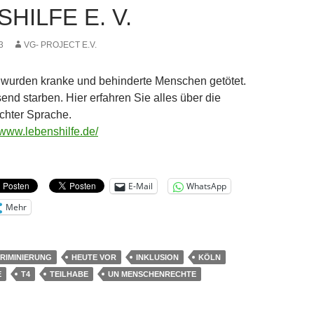
HILFE E. V.
3
VG- PROJECT E.V.
t wurden kranke und behinderte Menschen getötet.
end starben. Hier erfahren Sie alles über die
ichter Sprache.
www.lebenshilfe.de/
E-Mail
WhatsApp
Mehr
KRIMINIERUNG
HEUTE VOR
INKLUSION
KÖLN
E
T4
TEILHABE
UN MENSCHENRECHTE