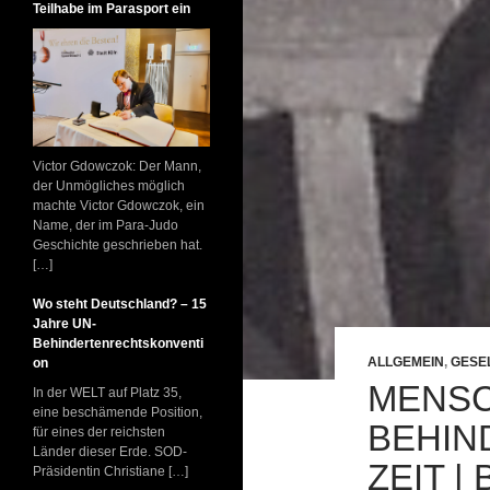
Teilhabe im Parasport ein
Victor Gdowczok: Der Mann,
der Unmögliches möglich
machte Victor Gdowczok, ein
Name, der im Para-Judo
Geschichte geschrieben hat.
[…]
Wo steht Deutschland? – 15
Jahre UN-
Behindertenrechtskonventi
ALLGEMEIN
,
GESE
on
MENSC
In der WELT auf Platz 35,
eine beschämende Position,
BEHIN
für eines der reichsten
Länder dieser Erde. SOD-
ZEIT 
Präsidentin Christiane […]