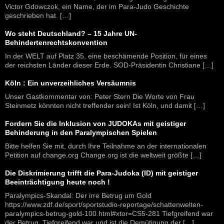
Victor Gdowczok, ein Name, der im Para-Judo Geschichte
geschrieben hat. […]
Wo steht Deutschland? – 15 Jahre UN-
Behindertenrechtskonvention
In der WELT auf Platz 35, eine beschämende Position, für eines
der reichsten Länder dieser Erde. SOD-Präsidentin Christiane […]
Köln : Ein unverzeihliches Versäumnis
Unser Gastkommentar von: Peter Stern Die Worte von Frau
Steinmetz könnten nicht treffender sein! Ist Köln, und damit […]
Fordern Sie die Inklusion von JUDOKAs mit geistiger
Behinderung in den Paralympischen Spielen
Bitte helfen Sie mit, durch Ihre Teilnahme an der internationalen
Petition auf change.org Change.org ist die weltweit größte […]
Die Diskrimierung trifft die Para-Judoka (ID) mit geistiger
Beeinträchtigung heute noch !
Paralympics-Skandal: Der irre Betrug um Gold
https://www.zdf.de/sport/sportstudio-reportage/schattenwelten-
paralympics-betrug-gold-100.html#xtor=CS5-281 Tiefgreifend war
der Betrug. Tiefgreifend war und ist die Demütigung der […]