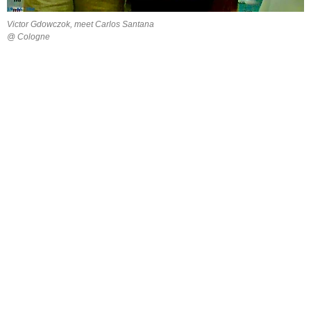
Victor Gdowczok, meet Carlos Santana
@ Cologne