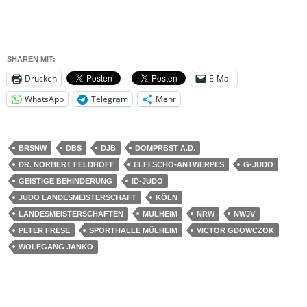
SHAREN MIT:
Drucken
E-Mail
WhatsApp
Telegram
Mehr
BRSNW
DBS
DJB
DOMPRBST A.D.
DR. NORBERT FELDHOFF
ELFI SCHO-ANTWERPES
G-JUDO
GEISTIGE BEHINDERUNG
ID-JUDO
JUDO LANDESMEISTERSCHAFT
KÖLN
LANDESMEISTERSCHAFTEN
MÜLHEIM
NRW
NWJV
PETER FRESE
SPORTHALLE MÜLHEIM
VICTOR GDOWCZOK
WOLFGANG JANKO