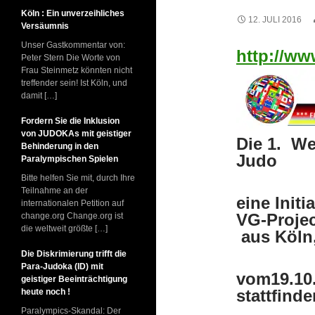
Köln : Ein unverzeihliches
12. JULI 2016
Versäumnis
Unser Gastkommentar von:
http://w
Peter Stern Die Worte von
Frau Steinmetz könnten nicht
treffender sein! Ist Köln, und
damit […]
Fordern Sie die Inklusion
von JUDOKAs mit geistiger
Die 1. We
Behinderung in den
Judo
Paralympischen Spielen
Bitte helfen Sie mit, durch Ihre
Teilnahme an der
eine Init
internationalen Petition auf
VG-Projec
change.org Change.org ist
die weltweit größte […]
aus Köln
Die Diskrimierung trifft die
Para-Judoka (ID) mit
vom19.10.
geistiger Beeinträchtigung
stattfinde
heute noch !
Paralympics-Skandal: Der