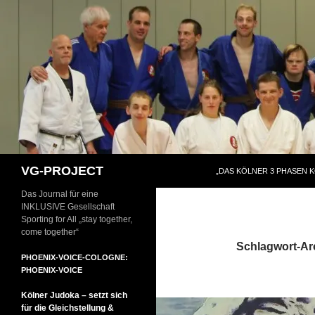
Zum
Inhalt
springen
Suchen
VG-PROJECT
„DAS KÖLNER 3 PHASEN 
Das Journal für eine
INKLUSIVE Gesellschaft
Sporting for All „stay together,
come together“
Schlagwort-Ar
PHOENIX-VOICE-COLOGNE:
PHOENIX-VOICE
Kölner Judoka – setzt sich
für die Gleichstellung &