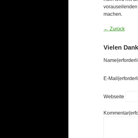
vorauseilenden 
machen.
← Zurück
Vielen Dank
Name
(erforderl
E-Mail
(erforderl
Webseite
Kommentar
(erf