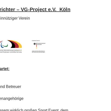
richter – VG-Project e.V. Köln
nnütziger Verein
rtet:
und Betreuer
enangehörige
iesem wirklich großen Sport Event, dem