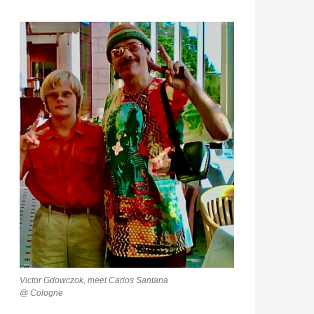
Victor Gdowczok, meet Carlos Santana
@ Cologne