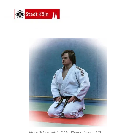
Victor Gdowczok 1. DAN -Ehrenpräsident VG-