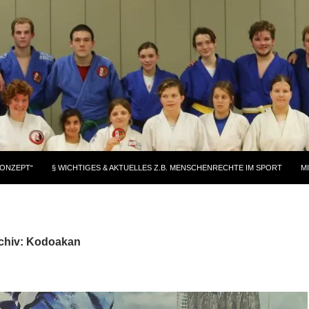
KONZEPT“
§ WICHTIGES & AKTUELLES Z.B. MENSCHENRECHTE IM SPORT
M
chiv: Kodoakan