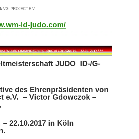
VG- PROJECT E.V.
ww.wm-id-judo.com/
ltmeisterschaft JUDO ID-/G-
iative des Ehrenpräsidenten von
t e.V. – Victor Gdowczok –
,
 – 22.10.2017 in Köln
n.