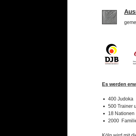
A
u
s
gemei
Es werden erwa
400 Judoka
500 Trainer 
18 Nationen
2000 Famili
Köln wird mit d