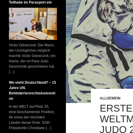
Teilhabe im Parasport ein
Victor Gdowczok: Der Mann,
der Unmögliches möglich
machte Victor Gdowczok, ein
Name, der im Para-Judo
Geschichte geschrieben hat.
[…]
Wo steht Deutschland? – 15
Jahre UN-
Behindertenrechtskonventi
ALLGEMEIN
on
ERSTE
In der WELT auf Platz 35,
eine beschämende Position,
WELTM
für eines der reichsten
Länder dieser Erde. SOD-
JUDO 2
Präsidentin Christiane […]