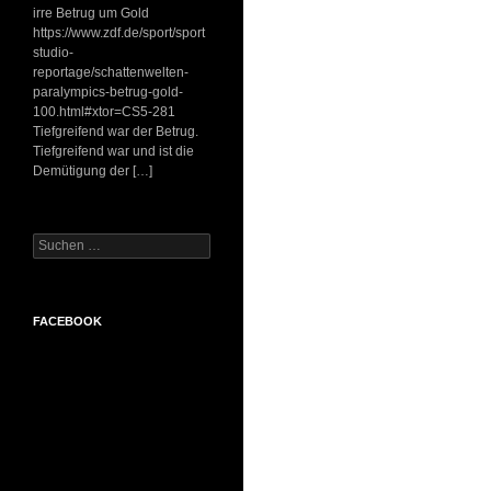
irre Betrug um Gold
https://www.zdf.de/sport/sport
studio-
reportage/schattenwelten-
paralympics-betrug-gold-
100.html#xtor=CS5-281
Tiefgreifend war der Betrug.
Tiefgreifend war und ist die
Demütigung der […]
Suchen
nach:
FACEBOOK