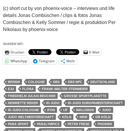
(c) short cut by von phoenix-voice – interviews und life
details Jonas Combüschen / clips & fotos Jonas
Combüschen & Kelly Sommer / regie & produktion Per
Nikolaus by phoenix-voice
SHAREN MIT:
Drucken
E-Mail
WhatsApp
Telegram
Mehr
BRSNW
COLOGNE
DBS
DBS NPC
DEUTSCHLAND
EJU
FLORA
FRANK-WALTER STEINMEIER
FRIEDHELM JULIUS BEUCHER
GROSSE SPORTPLAKETTE
HENRIETTE REKER
ID-JUDO
ID-JUDO EUROPAMEISTERSCHAFT
ID-JUDO.COLOGNE
IFON
IJF
INKLUSION
JUDO
JUDO WELTMEISTERSCHAFT
KÖLN
NRW
OB KÖLN
PARA SPORT
PARALYMPICS
PETER FRESE
PHOENIX
PHOENIX-VOICE
ROBERT VOIGTSBERGER
SPORTSTADT KÖLN