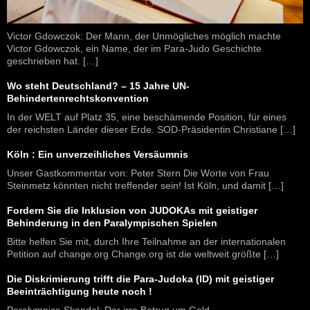
Victor Gdowczok: Der Mann, der Unmögliches möglich machte
Victor Gdowczok, ein Name, der im Para-Judo Geschichte
geschrieben hat. […]
Wo steht Deutschland? – 15 Jahre UN-
Behindertenrechtskonvention
In der WELT auf Platz 35, eine beschämende Position, für eines
der reichsten Länder dieser Erde. SOD-Präsidentin Christiane […]
Köln : Ein unverzeihliches Versäumnis
Unser Gastkommentar von: Peter Stern Die Worte von Frau
Steinmetz könnten nicht treffender sein! Ist Köln, und damit […]
Fordern Sie die Inklusion von JUDOKAs mit geistiger
Behinderung in den Paralympischen Spielen
Bitte helfen Sie mit, durch Ihre Teilnahme an der internationalen
Petition auf change.org Change.org ist die weltweit größte […]
Die Diskrimierung trifft die Para-Judoka (ID) mit geistiger
Beeinträchtigung heute noch !
Paralympics-Skandal: Der irre Betrug um Gold