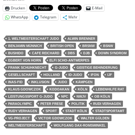
Drucken
E-Mail
WhatsApp
Telegram
Mehr
1. WELTMEISTERSCHAFT JUDO
ALWIN BRENNER
BENJAMIN MÜNNICH
BRITISH OPEN
BRSNW
BSNW
BUSHIDO
CAFE REICHARD
DBS
DJB
DOWN SYNDROM
EGBERT VON HORN
ELFI SCHO-ANTWERPES
FRANK SCHUHKNECHT
G-JUDO
GEISTIGE BEHINDERUNG
GESELLSCHAFT
HOLLAND
ID-JUDO
IFON
IJF
INAS-FID
INKLUSION
JUDO
KÄMPGEN
KLAUS GDOWCZOK
KODOAKAN
KÖLN
LEBENHILFE RAT
LEISTUNGSSPORT G-JUDO
NPC
NWJV
OB KÖLN
PARAOLYMPIC
PETER FRESE
POLITIK
RUDI VERHAGEN
RUDY VERHAGEN
SPORT
STADT KÖLN
STADTSPORTAMT
VG-PROJECT
VICTOR GDOWCZOK
WALTER GÜLDEN
WELTMEISTERSCHAFT
WOLFGANG DAX-ROMSWINKEL