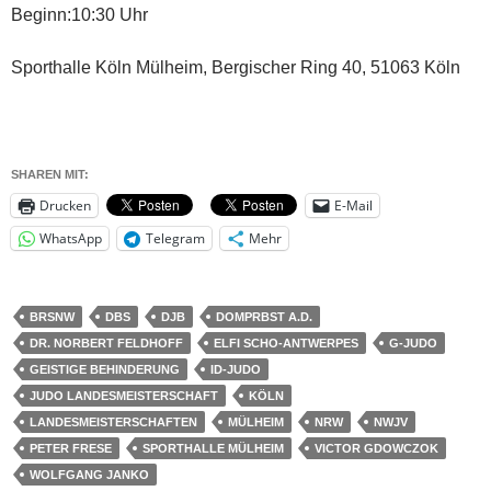
Beginn:10:30 Uhr
Sporthalle Köln Mülheim, Bergischer Ring 40, 51063 Köln
SHAREN MIT:
Drucken
E-Mail
WhatsApp
Telegram
Mehr
BRSNW
DBS
DJB
DOMPRBST A.D.
DR. NORBERT FELDHOFF
ELFI SCHO-ANTWERPES
G-JUDO
GEISTIGE BEHINDERUNG
ID-JUDO
JUDO LANDESMEISTERSCHAFT
KÖLN
LANDESMEISTERSCHAFTEN
MÜLHEIM
NRW
NWJV
PETER FRESE
SPORTHALLE MÜLHEIM
VICTOR GDOWCZOK
WOLFGANG JANKO