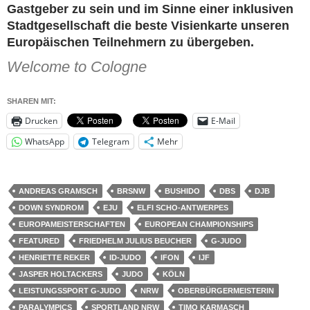
Gastgeber zu sein und im Sinne einer inklusiven
Stadtgesellschaft die beste Visienkarte unseren
Europäischen Teilnehmern zu übergeben.
Welcome to Cologne
SHAREN MIT:
Drucken
E-Mail
WhatsApp
Telegram
Mehr
ANDREAS GRAMSCH
BRSNW
BUSHIDO
DBS
DJB
DOWN SYNDROM
EJU
ELFI SCHO-ANTWERPES
EUROPAMEISTERSCHAFTEN
EUROPEAN CHAMPIONSHIPS
FEATURED
FRIEDHELM JULIUS BEUCHER
G-JUDO
HENRIETTE REKER
ID-JUDO
IFON
IJF
JASPER HOLTACKERS
JUDO
KÖLN
LEISTUNGSSPORT G-JUDO
NRW
OBERBÜRGERMEISTERIN
PARALYMPICS
SPORTLAND NRW
TIMO KARMASCH