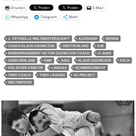
Drucken
E-Mail
WhatsApp
Telegram
Mehr
1- OFFIZIELLE WELTMEISTERSCHAFT
ALEXIANER
BRSNW
COACH KLAUS GDOWCZOK
DEUTSCHLAND
DJB
EHRENPRÄSEIDENT VICTOR GDOWCZOK COACH
G-JUDO
GRIECHENLAND
GWK
JUDO
KLAUS GDOWCZOK
KÖLN
KÖLSCHER GRIECHE
LAVASAS
SCHWERGEWICHT
THEO COACH
THEO LAVASAS
VG-PROJECT
WELTMEISTER