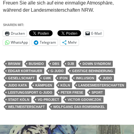
Freuen Sie alle sich auf eine einmalige Atmosphäre,
während der Landesmeisterschaften NRW.
SHAREN MIT:
Drucken
E-Mail
WhatsApp
Telegram
Mehr
BRSNW
BUSHIDO
DBS
DJB
DOWN SYNDROM
EDGAR KORTHAUER
G-JUDO
GEISTIGE BEHINDERUNG
GESELLSCHAFT
GWK
IFON
INKLUSION
JUDO
JUDO KATA
KÄMPGEN
KÖLN
LANDESMEISTERSCHAFTEN
LEISTUNGSSPORT G-JUDO
PETER FRESE
SPORT
STADT KÖLN
VG-PROJECT
VICTOR GDOWCZOK
WELTMEISTERSCHAFT
WOLFGANG DAX-ROMSWINKEL