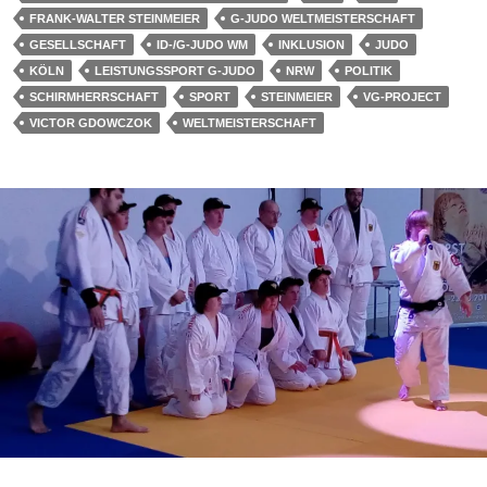
FRANK-WALTER STEINMEIER
G-JUDO WELTMEISTERSCHAFT
GESELLSCHAFT
ID-/G-JUDO WM
INKLUSION
JUDO
KÖLN
LEISTUNGSSPORT G-JUDO
NRW
POLITIK
SCHIRMHERRSCHAFT
SPORT
STEINMEIER
VG-PROJECT
VICTOR GDOWCZOK
WELTMEISTERSCHAFT